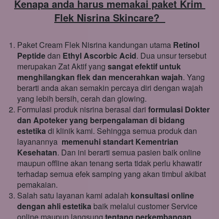
Kenapa anda harus memakai paket Krim 
Flek Nisrina Skincare?
Paket Cream Flek Nisrina kandungan utama 
Retinol 
Peptide 
dan 
Ethyl Ascorbic Acid
. Dua unsur tersebut 
merupakan Zat Aktif yang 
sangat efektif untuk 
menghilangkan flek dan mencerahkan wajah
. Yang 
berarti anda akan semakin percaya diri dengan wajah 
yang lebih bersih, cerah dan glowing.
Formulasi produk nisrina berasal dari 
formulasi Dokter 
dan Apoteker yang berpengalaman di bidang 
estetika
 di klinik kami. Sehingga semua produk dan 
layanannya  
memenuhi standart Kementrian 
Kesehatan
. Dan ini berarti semua pasien baik online 
maupun offline akan tenang serta tidak perlu khawatir 
terhadap semua efek samping yang akan timbul akibat 
pemakaian.
Salah satu layanan kami adalah 
konsultasi online 
dengan ahli estetika 
baik 
melalui customer Service 
online maupun langsung 
tentang perkembangan 