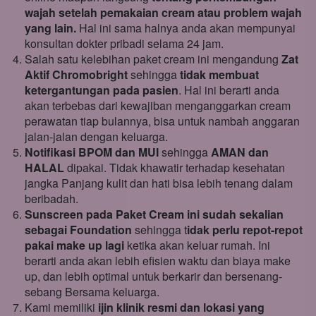
wajah setelah pemakaian cream atau problem wajah 
yang lain.
 Hal ini sama halnya anda akan mempunyai 
konsultan dokter pribadi selama 24 jam.
Salah satu kelebihan paket cream ini mengandung 
Zat 
Aktif Chromobright
 sehingga 
tidak membuat 
ketergantungan pada pasien
. Hal ini berarti anda 
akan terbebas dari kewajiban menganggarkan cream 
perawatan tiap bulannya, bisa untuk nambah anggaran 
jalan-jalan dengan keluarga.
Notifikasi BPOM dan MUI
 sehingga 
AMAN dan 
HALAL
 dipakai. Tidak khawatir terhadap kesehatan 
jangka Panjang kulit dan hati bisa lebih tenang dalam 
beribadah.
Sunscreen pada Paket Cream ini sudah sekalian 
sebagai Foundation 
sehingga t
idak perlu repot-repot 
pakai make up lagi 
ketika akan keluar rumah. Ini 
berarti anda akan lebih efisien waktu dan biaya make 
up, dan lebih optimal untuk berkarir dan bersenang-
sebang Bersama keluarga.
Kami memiliki 
ijin klinik resmi dan lokasi yang 