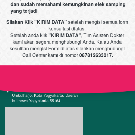
dan sudah memahami kemungkinan efek samping 
yang terjadi
Silakan Klik
"KIRIM DATA"
setelah mengisi semua form 
konsultasi diatas. 
Setelah anda klik
"KIRIM DATA"
, Tim Asisten Dokter 
kami akan segera menghubungi Anda. 
Kalau Anda 
kesulitan mengisi Form di atas silahkan menghubungi 
Call Center kami di nomor 
087812633217.
Nisrina Skincare 1
0877-3889-1355
Jl. Veteran No.83, Warungboto, Kec. 
Umbulharjo, Kota Yogyakarta, Daerah 
Istimewa Yogyakarta 55164