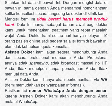
Silahkan isi data di bawah ini. Dengan mengisi data di 
bawah ini sama dengan Anda mengambil nomor antrian 
ketika konsultasi secara langsung ke dokter di klinik kami. 
Mengisi form ini 
tidak berarti harus membeli produk 
kami
. 
Data ini hanya sebagai bahan awal bagi dokter 
kami untuk menentukan treatment yang tepat masalah 
wajah Anda. Dokter kami setiap hari hanya melayani 10 
orang pasien
online, jadi segera saja isi form di bawah ini 
biar tidak kehabisan
quota
konsultasi.
Asisten Dokter 
kami akan segera menghubungi Anda 
dan secara profesional membantu Anda. Profesional 
artinya tidak
spamming
,
tidak
broadcast massal no HP 
Anda,
tidak
menelpon tanpa persetujuan Anda,
tidak
menjual data Anda.
Asisten Dokter kami hanya akan berkomunikasi
 via 
WA
(demi memudahkan penyampaian informasi).
Pastikan
isi nomor WhatsApp Anda dengan benar
, 
karena Asisten Dokter kami akan menghubungi Anda 
melalui WhatsApp.