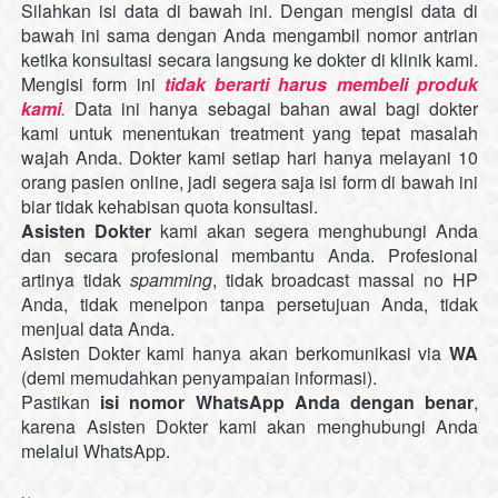
Silahkan isi data di bawah ini. Dengan mengisi data di 
bawah ini sama dengan Anda mengambil nomor antrian 
ketika konsultasi secara langsung ke dokter di klinik kami. 
Mengisi form ini 
tidak berarti harus membeli produk 
kami
. 
Data ini hanya sebagai bahan awal bagi dokter 
kami untuk menentukan treatment yang tepat masalah 
wajah Anda. Dokter kami setiap hari hanya melayani 10 
orang pasien
online, jadi segera saja isi form di bawah ini 
biar tidak kehabisan
quota
konsultasi.
Asisten Dokter 
kami akan segera menghubungi Anda 
dan secara profesional membantu Anda. Profesional 
artinya tidak
spamming
,
tidak
broadcast massal no HP 
Anda,
tidak
menelpon tanpa persetujuan Anda,
tidak
menjual data Anda.
Asisten Dokter kami hanya akan berkomunikasi
 via 
WA
(demi memudahkan penyampaian informasi).
Pastikan
isi nomor WhatsApp Anda dengan benar
, 
karena Asisten Dokter kami akan menghubungi Anda 
melalui WhatsApp.