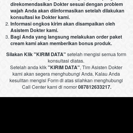
direkomendasikan Dokter sesuai dengan problem 
wajah Anda akan diinformasikan setelah dilakukan 
konsultasi ke Dokter kami. 
Informasi ongkos kirim akan disampaikan oleh 
Asistem Dokter kami.
Bagi Anda yang langsung melakukan order paket 
cream kami akan memberikan bonus produk.
Silakan Klik
"KIRIM DATA"
setelah mengisi semua form 
konsultasi diatas. 
Setelah anda klik
"KIRIM DATA"
, Tim Asisten Dokter 
kami akan segera menghubungi Anda. 
Kalau Anda 
kesulitan mengisi Form di atas silahkan menghubungi 
Call Center kami di nomor 
087812633217.
Nisrina Skincare 1
0877-3889-1355
Jl. Veteran No.83, Warungboto, Kec. 
Umbulharjo, Kota Yogyakarta, Daerah 
Istimewa Yogyakarta 55164